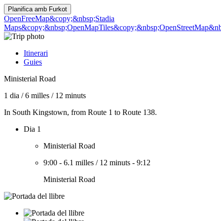
Planifica amb
Furkot
OpenFreeMap
&copy;&nbsp;Stadia
Maps
&copy;&nbsp;OpenMapTiles
&copy;&nbsp;OpenStreetMap&nbs
Itinerari
Guies
Ministerial Road
1 dia
/
6 milles
/
12 minuts
In South Kingstown, from Route 1 to Route 138.
Dia 1
Ministerial Road
9:00
-
6.1 milles
/
12 minuts
-
9:12
Ministerial Road