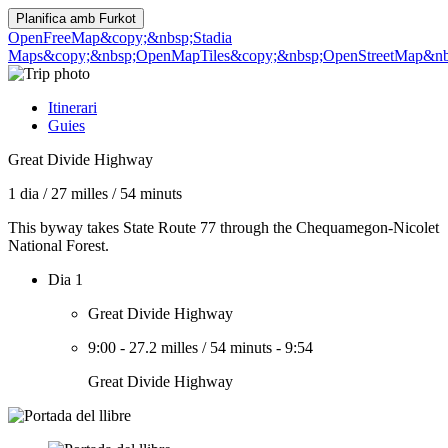
Planifica amb
Furkot
OpenFreeMap
&copy;&nbsp;Stadia
Maps
&copy;&nbsp;OpenMapTiles
&copy;&nbsp;OpenStreetMap&nbs
Itinerari
Guies
Great Divide Highway
1 dia
/
27 milles
/
54 minuts
This byway takes State Route 77 through the Chequamegon-Nicolet
National Forest.
Dia 1
Great Divide Highway
9:00
-
27.2 milles
/
54 minuts
-
9:54
Great Divide Highway